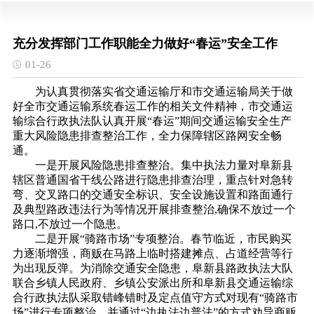
充分发挥部门工作职能全力做好“春运”安全工作
01-26
为认真贯彻落实省交通运输厅和市交通运输局关于做
好全市交通运输系统春运工作的相关文件精神，市交通运
输综合行政执法队认真开展“春运”期间交通运输安全生产
重大风险隐患排查整治工作，全力保障辖区路网安全畅
通。
一是开展风险隐患排查整治。集中执法力量对阜新县
辖区普通国省干线公路进行隐患排查治理，重点针对急转
弯、交叉路口的交通安全标识、安全设施设置和路面通行
及典型路政违法行为等情况开展排查整治,确保不放过一个
路口,不放过一个隐患。
二是开展“骑路市场”专项整治。春节临近，市民购买
力逐渐增强，商贩在马路上临时搭建摊点、占道经营等行
为出现反弹。为消除交通安全隐患，阜新县路政执法大队
联合乡镇人民政府、乡镇公安派出所和阜新县交通运输综
合行政执法队采取错峰错时及定点值守方式对现有“骑路市
场”进行专项整治，并通过“边执法边普法”的方式劝导商贩