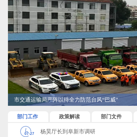
重拳整治超限超载筑牢汛期路桥
部门工作
政策解读
部门文件
杨昊厅长到阜新市调研
07-27