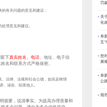
罚
解决的有关问题的意见和建议；
关
化
的处理意见和建议。
施
阜
五
议
您
请留下
真实姓名、电话
、地址、电子信
展
体姓名和联系方式严格保密。
阜
宪法、法律、法规和社会公德，如实反映情
公
谤、诬告、陷害他人。
馈
我
明扼要，说清事实。为提高办理质量和