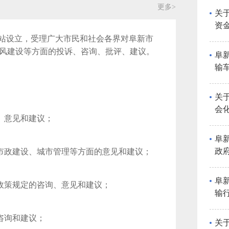
更多>
关
资
开
网站设立，受理广大市民和社会各界对阜新市
风建设等方面的投诉、咨询、批评、建议。
阜
输
细
反
关
会
、意见和建议；
稿
阜
政
、市政建设、城市管理等方面的意见和建议；
行
求
阜
和政策规定的咨询、意见和建议；
输
的
咨询和建议；
关