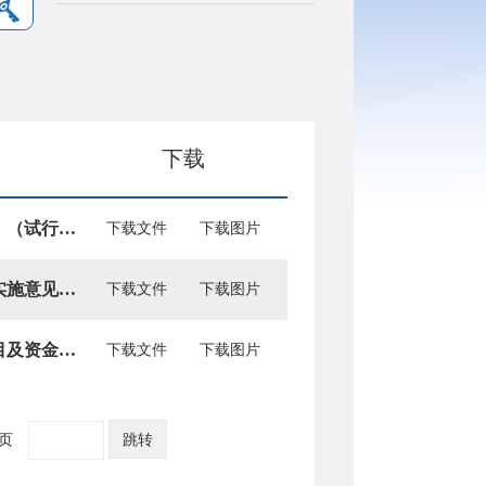
下载
关于印发《阜新市交通运输行政处罚自由裁量权基准》（试行）的通知
下载文件
下载图片
关于印发《关于进一步加强巡游出租汽车顶灯管理的实施意见》的通知
下载文件
下载图片
关于印发阜新市农村客运补贴和城市交通发展奖励项目及资金管理办法（暂行）的通知
下载文件
下载图片
1页
跳转