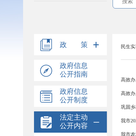
政 策
民生实
政府信息
公开指南
高效办
政府信息
高效办
公开制度
巩固乡
法定主动
我市2
公开内容
我市农