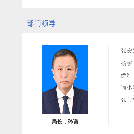
部门领导
张宏
杨宇
伊浩
喻小
张宝
局长：孙谦