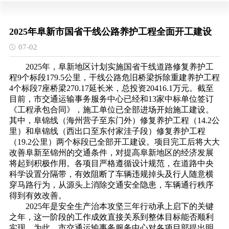
2025年阜新市国省干线公路养护工程全面开工建设
07-02
2025年，阜新地区计划实施国省干线道路修复养护工
程9个标段179.5公里，干线公路危旧桥梁拆除重建养护工程
4个标段7座桥梁270.17延长米，总投资20416.1万元。截至
目前，市交通运输事务服务中心已经和13家中标单位签订
《工程承包合同》，施工单位已全部进场开始施工建设。
其中，阜锦线（海州营子至东门外）修复养护工程（14.2公
里）和阜锦线（西出口至东付家洼子段）修复养护工程
（19.2公里）两个标段已全部开工建设。项目完工后将大大
改善阜新至锦州的交通条件，对提高阜新地区的经济发展
将起到积极作用。各项目严格遵循设计规范，在道路中央
科学设置分隔带，有效阻断了车辆违规掉头及行人随意横
穿马路行为，从源头上消除交通安全隐患，车辆通行秩序
得到有效改善。
2025年是安全生产治本攻坚三年行动承上启下的关键
之年，这一阶段的工作成效直接关
系到整体目标能否顺利
实现。为此，市交通运输事务服务中心对各项目部提出明